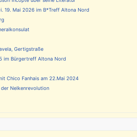
dson Incopté über seine Literatur
. 19. Mai 2026 im B*Treff Altona Nord
rg
neralkonsulat
vela, Gertigstraße
5 im Bürgertreff Altona Nord
 mit Chico Fanhais am 22.Mai 2024
 der Nelkenrevolution