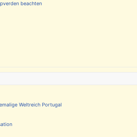
Kapverden beachten
emalige Weltreich Portugal
sation