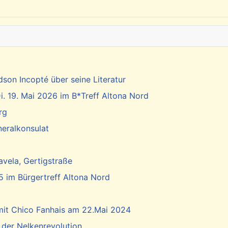
dson Incopté über seine Literatur
. 19. Mai 2026 im B*Treff Altona Nord
rg
neralkonsulat
vela, Gertigstraße
5 im Bürgertreff Altona Nord
 mit Chico Fanhais am 22.Mai 2024
 der Nelkenrevolution