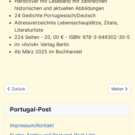
Hardcover mit Leseband mit zahlreichen
historischen und aktuellen Abbildungen
24 Gedichte Portugiesisch/Deutsch
Adressverzeichnis Lebensschauplätze, Zitate,
Literaturliste
224 Seiten - 20, 00 € - ISBN: 978-3-949302-30-5
im »AvivA« Verlag Berlin
Ab März 2025 im Buchhandel
Vorheriger Beitrag: Rückblick: 14.6. Dia de Portugal in Hamburg
Nächster Be
Zurück
Weiter
Portugal-Post
Impressum/Kontakt
Suche, Archiv und Portugal-Post Link