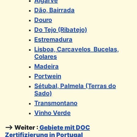
Algarve
Dão, Bairrada
Douro
Do Tejo (Ribatejo)
Estremadura
Lisboa, Carcavelos Bucelas,
Colares
Madeira
Portwein
Sétubal, Palmela (Terras do
Sado)
Transmontano
Vinho Verde
--> Weiter :
Gebiete mit DOC
Zertifizierung in Portugal