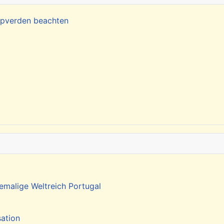
Kapverden beachten
emalige Weltreich Portugal
sation