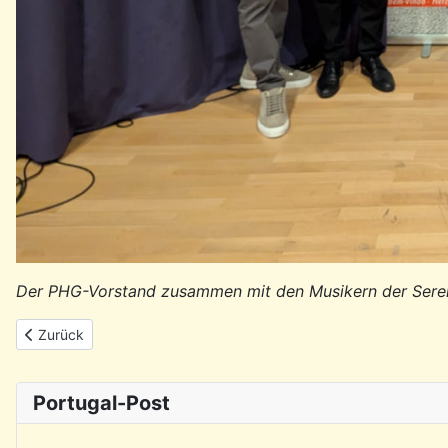
Der PHG-Vorstand zusammen mit den Musikern der Seren
Vorheriger Beitrag: Rückblick: Lesung & Gespräch mit dem Schrift
Zurück
Portugal-Post