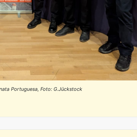
ata Portuguesa, Foto: G.Jückstock
steller Edson Incopté über seine Literatur