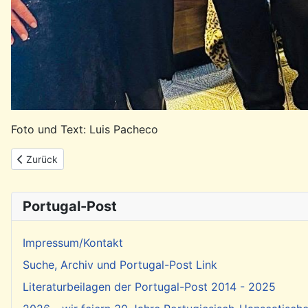
Foto und Text: Luis Pacheco
Vorheriger Beitrag: Rückblick: Feier zum 25. April in Hamburg-H
Zurück
Portugal-Post
Impressum/Kontakt
Suche, Archiv und Portugal-Post Link
Literaturbeilagen der Portugal-Post 2014 - 2025