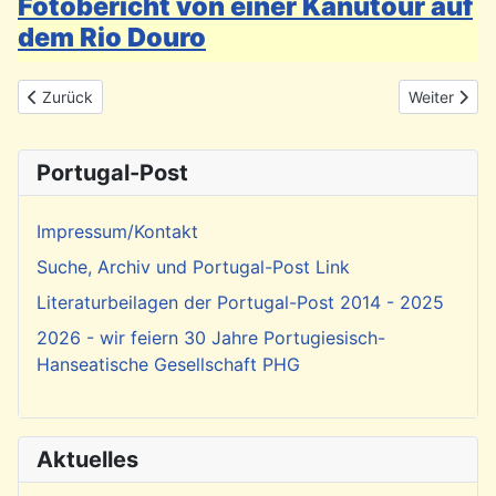
Fotobericht von einer Kanutour auf
dem Rio Douro
Vorheriger Beitrag: Achtung: Einreisebestimmungen bei Einreise
Nächster Be
Zurück
Weiter
Portugal-Post
Impressum/Kontakt
Suche, Archiv und Portugal-Post Link
Literaturbeilagen der Portugal-Post 2014 - 2025
2026 - wir feiern 30 Jahre Portugiesisch-
Hanseatische Gesellschaft PHG
Aktuelles