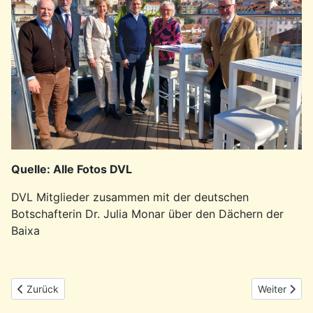
Quelle: Alle Fotos DVL
DVL Mitglieder zusammen mit der deutschen
Botschafterin Dr. Julia Monar über den Dächern der
Baixa
Vorheriger Beitrag: Der portugiesische Fotograf Artur Pastor
Nächster Be
Zurück
Weiter