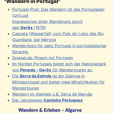
"Wandern in Portugal"
Portugal-Post: Das Wandern ist des Portugiesen
(Un)Lust
Impressionen einer Wanderung durch
den
Gerês
(1979)
Cascata (Wasserfall) vom Pulo do Lobo des Rio
Guardiana bei Mértola
Wandertipps für ganz Portugal in portugiesischer
Sprache
Spiegel.de: Pilgern mit Portwein
Im Norden Portugals bietet sich der Nationalpark
von
Peneda - Gerês
für Wandertouren an.
Die
Serra da Estrela
ist ein Gebirge in
Mittelportugal und bietet viele Möglichkeiten für
Wandertouren
Wandern im Alentejo z.B. Serra de Marvão
Der Jakobsweg
Caminho Portugues