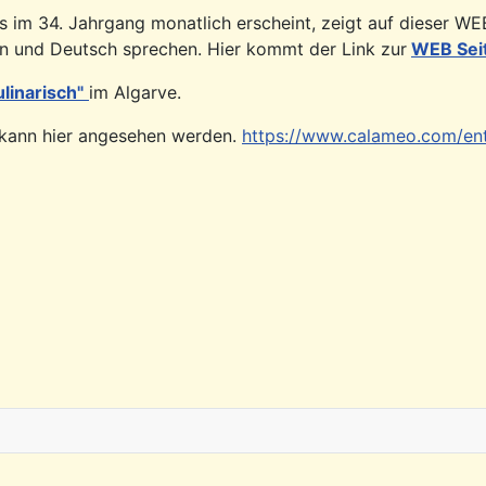
ts im 34. Jahrgang monatlich erscheint, zeigt auf dieser W
en und Deutsch sprechen. Hier kommt der Link zur
WEB Sei
ulinarisch"
im Algarve.
 kann hier angesehen werden.
https://www.calameo.com/e
erorganisation