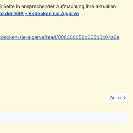
EB Seite in ansprechender Aufmachung ihre aktuellen
te der ESA
- Endecken sie Algarve
ntdecken-sie-algarve/read/006300056d305d3c04a0a
Nächster Bei
Weiter