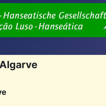
 Algarve
ve