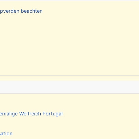
Kapverden beachten
emalige Weltreich Portugal
sation