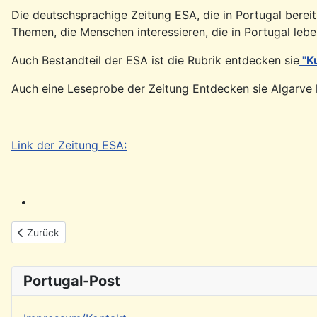
Die deutschsprachige Zeitung ESA, die in Portugal berei
Themen, die Menschen interessieren, die in Portugal leb
Auch Bestandteil der ESA ist die Rubrik entdecken sie
"K
Auch eine Leseprobe der Zeitung Entdecken sie Algarve
Link der Zeitung ESA:
Vorheriger Beitrag: Deutscher Verein Lissabon (DVL) - PHG Partn
Zurück
Portugal-Post