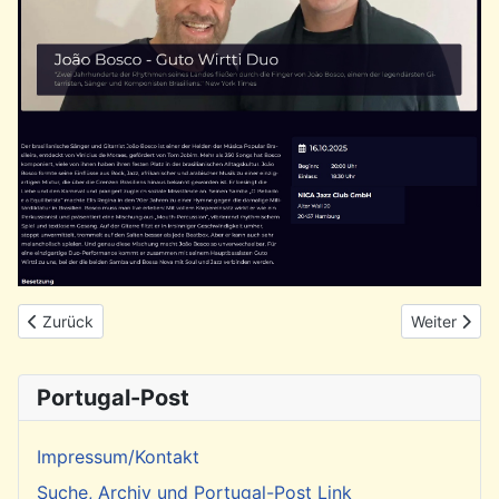
Vorheriger Beitrag: Veranstaltung: Instituto Camões und Mayph
Nächster Bei
Zurück
Weiter
Portugal-Post
Impressum/Kontakt
Suche, Archiv und Portugal-Post Link