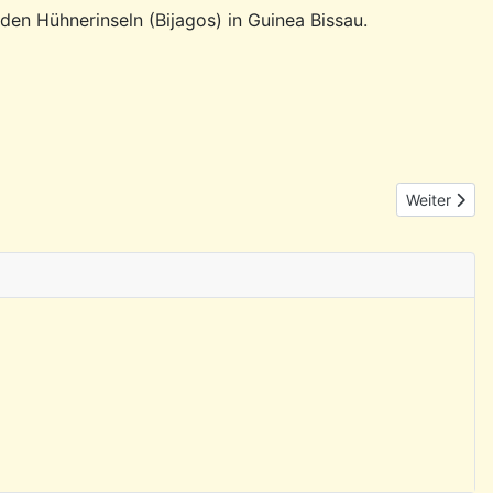
 den Hühnerinseln (Bijagos) in Guinea Bissau.
Nächster Be
Weiter