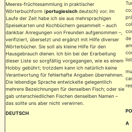
Tu
Meeres-früchtesammlung in praktischer
co
Wörterbuchform (
portugiesisch
deutsch) vor. Im
pr
Laufe der Zeit habe ich sie aus mehrsprachigen
co
Speisekarten und Kochbüchern gesammelt – auch
co
dankbar Anregungen von Freunden aufgenommen –,
de
verifiziert, übersetzt und ergänzt mit Hilfe diverser
am
Wörterbücher. Sie soll als kleine Hilfe für den
co
Hausgebrauch dienen. Ich bin bei der Erarbeitung
li
dieser Liste so sorgfältig vorgegangen, wie es einem
Hobby gebührt; trotzdem kann ich natürlich keine
mu
Verantwortung für fehlerhafte Angaben übernehmen.
ca
Die lebendige Sprache entwickelte gelegentlich
re
mehrere Bezeichnungen für denselben Fisch; oder sie
gab unterschiedlichen Fischen denselben Namen –
das sollte uns aber nicht verwirren.
P
DEUTSCH
A