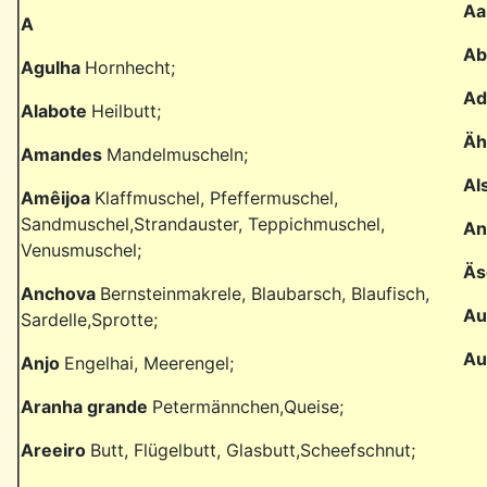
Aa
A
Ab
Agulha
Hornhecht;
Ad
Alabote
Heilbutt;
Äh
Amandes
Mandelmuscheln;
Al
Amêijoa
Klaffmuschel, Pfeffermuschel,
Sandmuschel,Strandauster, Teppichmuschel,
An
Venusmuschel;
Äs
Anchova
Bernsteinmakrele, Blaubarsch, Blaufisch,
Au
Sardelle,Sprotte;
Au
Anjo
Engelhai, Meerengel;
Aranha grande
Petermännchen,Queise;
Areeiro
Butt, Flügelbutt, Glasbutt,Scheefschnut;