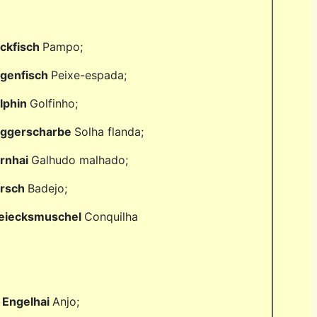
ckfisch
Pampo;
genfisch
Peixe-espada;
lphin
Golfinho;
ggerscharbe
Solha flanda;
rnhai
Galhudo malhado;
rsch
Badejo;
eiecksmuschel
Conquilha
• Engelhai
Anjo;