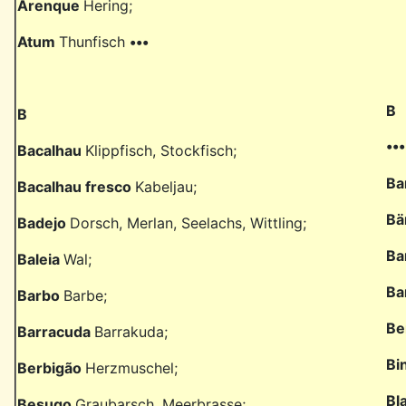
Arenque
Hering;
Atum
Thunfisch
•••
B
B
••
Bacalhau
Klippfisch, Stockfisch;
Ba
Bacalhau fresco
Kabeljau;
Bä
Badejo
Dorsch, Merlan, Seelachs, Wittling;
Ba
Baleia
Wal;
Ba
Barbo
Barbe;
Be
Barracuda
Barrakuda;
Bi
Berbigão
Herzmuschel;
Bl
Besugo
Graubarsch, Meerbrasse;