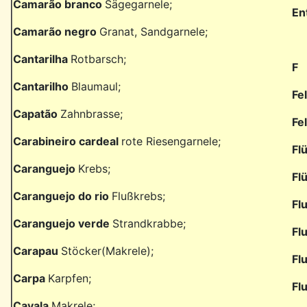
Camarão branco
Sägegarnele;
En
Camarão negro
Granat, Sandgarnele;
Cantarilha
Rotbarsch;
F
Cantarilho
Blaumaul;
Fe
Capatão
Zahnbrasse;
Fe
Carabineiro cardeal
rote Riesengarnele;
Fl
Caranguejo
Krebs;
Fl
Caranguejo do rio
Flußkrebs;
Fl
Caranguejo verde
Strandkrabbe;
Fl
Carapau
Stöcker(Makrele);
Fl
Carpa
Karpfen;
Fl
Cavala
Makrele;