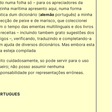
do numa folha só – para os apreciadores da
zinha marítima apresento aqui, numa forma
ática dum dicionário (
alemão
português) a minha
lecção de peixe e de marisco, que coleccionei
m o tempo das ementas multilinguais e dos livros
 receitas – incluindo tambem grato sugestões dos
igos –, verificando, traduzindo e completando-a
m ajuda de diversos dicionários. Mas embora esta
sta esteja compilada
ito cuidadosamente, so pode servir para o uso
seiro; não posso assumir nenhuma
sponsabilidade por representações erróneas.
ORTUGUES