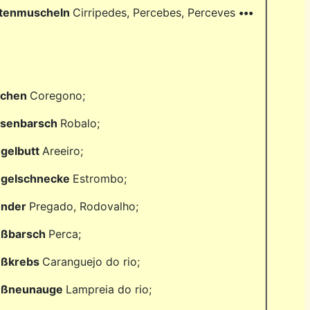
tenmuscheln
Cirripedes, Percebes, Perceves
•••
lchen
Coregono;
lsenbarsch
Robalo;
ügelbutt
Areeiro;
ügelschnecke
Estrombo;
under
Pregado, Rodovalho;
ußbarsch
Perca;
ußkrebs
Caranguejo do rio;
ußneunauge
Lampreia do rio;