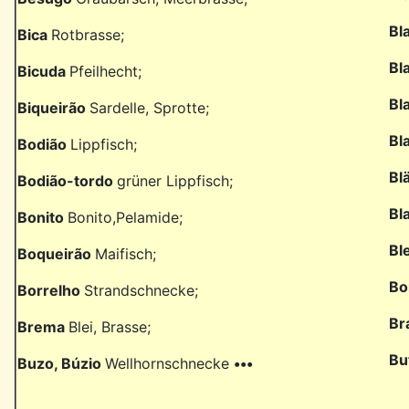
Bl
Bica
Rotbrasse;
Bl
Bicuda
Pfeilhecht;
Bl
Biqueirão
Sardelle, Sprotte;
Bl
Bodião
Lippfisch;
Bl
Bodião-tordo
grüner Lippfisch;
Bl
Bonito
Bonito,Pelamide;
Bl
Boqueirão
Maifisch;
Bo
Borrelho
Strandschnecke;
Br
Brema
Blei, Brasse;
Bu
Buzo, Búzio
Wellhornschnecke
•••