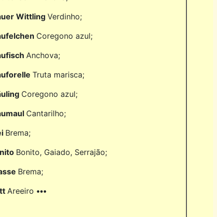
auer Wittling
Verdinho;
aufelchen
Coregono azul;
aufisch
Anchova;
auforelle
Truta marisca;
äuling
Coregono azul;
aumaul
Cantarilho;
ei
Brema;
nito
Bonito, Gaiado, Serrajão;
asse
Brema;
tt
Areeiro
•••