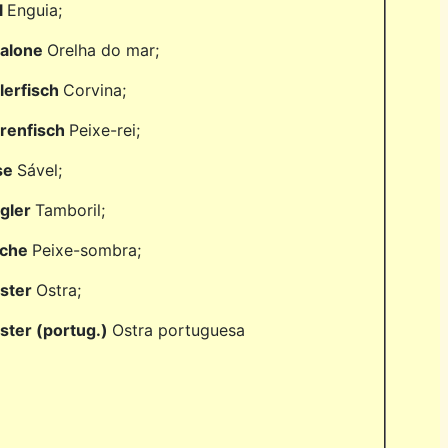
l
Enguia;
alone
Orelha do mar;
lerfisch
Corvina;
renfisch
Peixe-rei;
se
Sável;
gler
Tamboril;
che
Peixe-sombra;
ster
Ostra;
ster (portug.)
Ostra portuguesa