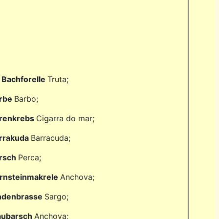
• Bachforelle
Truta;
rbe
Barbo;
renkrebs
Cigarra do mar;
rrakuda
Barracuda;
rsch
Perca;
rnsteinmakrele
Anchova;
ndenbrasse
Sargo;
aubarsch
Anchova;