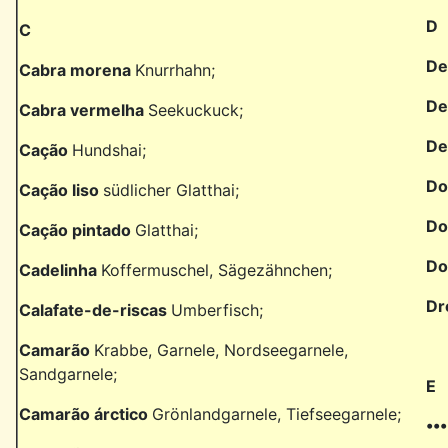
D
C
De
Cabra morena
Knurrhahn;
De
Cabra vermelha
Seekuckuck;
De
Cação
Hundshai;
Do
Cação liso
südlicher Glatthai;
Do
Cação pintado
Glatthai;
Do
Cadelinha
Koffermuschel, Sägezähnchen;
Dr
Calafate-de-riscas
Umberfisch;
Camarão
Krabbe, Garnele, Nordseegarnele,
Sandgarnele;
E
Camarão árctico
Grönlandgarnele, Tiefseegarnele;
••